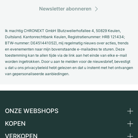
Newsletter abonneren
Ik machtig CHRONEXT GmbH (Butzweilerhofallee 4, 50829 Keulen,
Duitsland. Kantonrechtbank Keulen, Registratienummer: HRB 121434;
BTW-nummer: DE451441052), mij regelmatig nieuws over acties, trends
en evenementen naar mijn bovenstaande e-mailadres te sturen. Deze
toestemming kan te allen tijde via de link aan het einde van elke e-mail
worden ingetrokken. Door u aan te melden voor de nieuwsbrief, bevestigt
u dat u ons privacybeleid hebt gelezen en dat u instemt met het ontvangen
van gepersonaliseerde aanbiedingen.
ONZE WEBSHOPS
KOPEN
Duitsland
Nederland
VERKOPEN
Alle luxe horloges