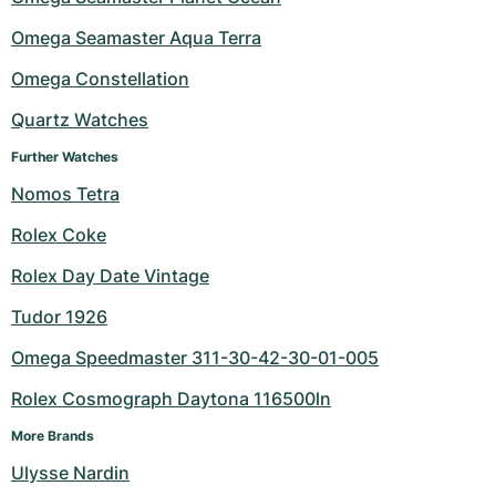
Milgauss
Dameshorloges
Ronde
Professional
Formula 1
Portofino
Spirit of Big Bang
Omega Seamaster Aqua Terra
Omega Constellation
Oyster Perpetual
Rotonde
Bentley
Grand Carrera
Portugieser
King Power
Quartz Watches
Yacht-Master
Crash
Transocean
Gebruikte horloges
Da Vinci
Gebruikte horloges
Further Watches
Yacht-Master II
Pasha
Cockpit
Dameshorloges
Aquatimer
Nomos Tetra
Rolex Coke
Sea-Dweller
Tortue
Chronospace
Spitfire
Rolex Day Date Vintage
Sky-Dweller
Baignoire
Super Avenger
GST
Tudor 1926
Submariner
Ballon Blanc
Galactic
Vintage
Omega Speedmaster 311-30-42-30-01-005
Roadster
Montbrillant
Gebruikte horloges
Rolex Cosmograph Daytona 116500ln
More Brands
Gebruikte horloges
Gebruikte horloges
Ulysse Nardin