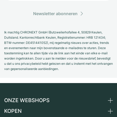
Newsletter abonneren
Ik machtig CHRONEXT GmbH (Butzweilerhofallee 4, 50829 Keulen,
Duitsland. Kantonrechtbank Keulen, Registratienummer: HRB 121434;
BTW-nummer: DE451441052), mij regelmatig nieuws over acties, trends
en evenementen naar mijn bovenstaande e-mailadres te sturen. Deze
toestemming kan te allen tijde via de link aan het einde van elke e-mail
worden ingetrokken. Door u aan te melden voor de nieuwsbrief, bevestigt
u dat u ons privacybeleid hebt gelezen en dat u instemt met het ontvangen
van gepersonaliseerde aanbiedingen.
ONZE WEBSHOPS
KOPEN
Duitsland