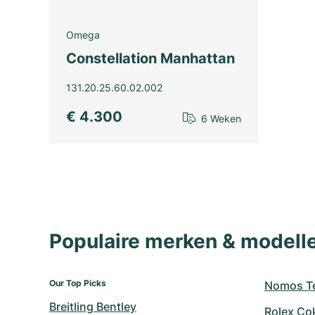
Omega
Constellation Manhattan
131.20.25.60.02.002
€ 4.300
6 Weken
Populaire merken & model
Our Top Picks
Nomos Te
Breitling Bentley
Rolex Co