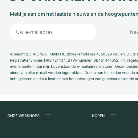
Meld je aan om het laatste nieuws en de hoogtepunte
New
Ik machtig CHRONEXT GmbH (Butzweilerhofallee 4, 50829 Keulen, Duitsl
Registratienummer: HRB 121434; BTW-nummer: DE451441052), mij regelmat
evenementen naar mijn bovenstaande e-mailadres te sturen. Deze toestemmi
einde van elke e-mail worden ingetrokken. Door u aan te melden voor de ni
hebt gelezen en dat u instemt met het ontvangen van gepersonaliseerde a
ONZE WEBSHOPS
KOPEN
Duitsland
Alle luxe horloges