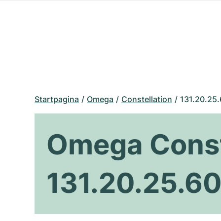
Startpagina
Omega
Constellation
131.20.25
Omega Const
131.20.25.6