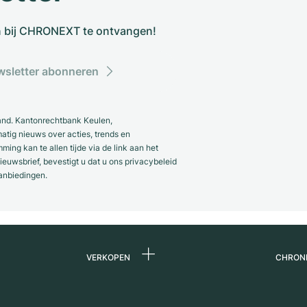
n bij CHRONEXT te ontvangen!
sletter abonneren
and. Kantonrechtbank Keulen,
ig nieuws over acties, trends en
ng kan te allen tijde via de link aan het
euwsbrief, bevestigt u dat u ons privacybeleid
anbiedingen.
VERKOPEN
CHRON
Horloge verkopen
Over 