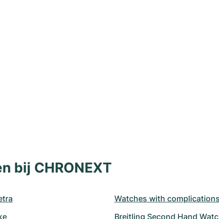
len bij CHRONEXT
tra
Watches with complication
ke
Breitling Second Hand Wat