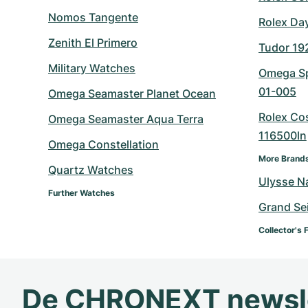
Nomos Tangente
Rolex Da
Zenith El Primero
Tudor 19
Military Watches
Omega Sp
01-005
Omega Seamaster Planet Ocean
Rolex Co
Omega Seamaster Aqua Terra
116500ln
Omega Constellation
More Brand
Quartz Watches
Ulysse N
Further Watches
Grand Se
Collector's 
De CHRONEXT newsl