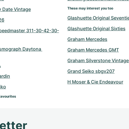
These may interest you too
y Date Vintage
Glashuette Original Seventi
26
Glashuette Original Sixties
eedmaster 311-30-42-30-
Graham Mercedes
smograph Daytona 
Graham Mercedes GMT
Graham Silverstone Vintage
s
Grand Seiko sbgv207
ardin
H Moser & Cie Endeavour
iko
Favourites
etter