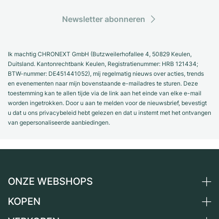
Newsletter abonneren
Ik machtig CHRONEXT GmbH (Butzweilerhofallee 4, 50829 Keulen,
Duitsland. Kantonrechtbank Keulen, Registratienummer: HRB 121434;
BTW-nummer: DE451441052), mij regelmatig nieuws over acties, trends
en evenementen naar mijn bovenstaande e-mailadres te sturen. Deze
toestemming kan te allen tijde via de link aan het einde van elke e-mail
worden ingetrokken. Door u aan te melden voor de nieuwsbrief, bevestigt
u dat u ons privacybeleid hebt gelezen en dat u instemt met het ontvangen
van gepersonaliseerde aanbiedingen.
ONZE WEBSHOPS
KOPEN
Duitsland
Nederland