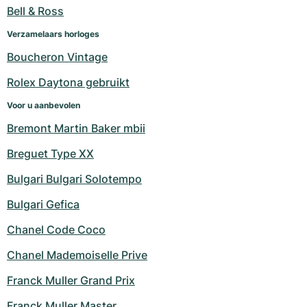
Dameshorloges
Dameshorloges
Bell & Ross
Verzamelaars horloges
Boucheron Vintage
Rolex Daytona gebruikt
Voor u aanbevolen
Bremont Martin Baker mbii
Breguet Type XX
Bulgari Bulgari Solotempo
Bulgari Gefica
Chanel Code Coco
Chanel Mademoiselle Prive
Franck Muller Grand Prix
Franck Muller Master