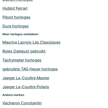
Milgauss
Dameshorloges
Ronde
Professional
Formula 1
Portofino
Spirit of Big Bang
Hublot Ferrari
Piloot horloges
Oyster Perpetual
Rotonde
Bentley
Grand Carrera
Portugieser
King Power
Dure horloges
Yacht-Master
Crash
Transocean
Gebruikte horloges
Da Vinci
Gebruikte horloges
Meer horloges ontdekken
Yacht-Master II
Pasha
Cockpit
Dameshorloges
Aquatimer
Maurice Lacroix Les Classiques
Rolex Datejust gebruikt
Sea-Dweller
Tortue
Chronospace
Spitfire
Tachymeter horloges
Sky-Dweller
Baignoire
Super Avenger
GST
gebruikte TAG Heuer horloges
Submariner
Ballon Blanc
Galactic
Vintage
Jaeger Le-Coultre Master
Roadster
Montbrillant
Gebruikte horloges
Jaeger Le-Coultre Polaris
Andere merken
Gebruikte horloges
Gebruikte horloges
Vacheron Constantin