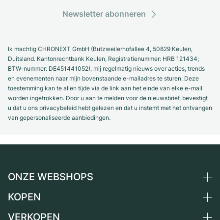
Newsletter abonneren
Ik machtig CHRONEXT GmbH (Butzweilerhofallee 4, 50829 Keulen,
Duitsland. Kantonrechtbank Keulen, Registratienummer: HRB 121434;
BTW-nummer: DE451441052), mij regelmatig nieuws over acties, trends
en evenementen naar mijn bovenstaande e-mailadres te sturen. Deze
toestemming kan te allen tijde via de link aan het einde van elke e-mail
worden ingetrokken. Door u aan te melden voor de nieuwsbrief, bevestigt
u dat u ons privacybeleid hebt gelezen en dat u instemt met het ontvangen
van gepersonaliseerde aanbiedingen.
ONZE WEBSHOPS
KOPEN
Duitsland
Nederland
VERKOPEN
Alle luxe horloges