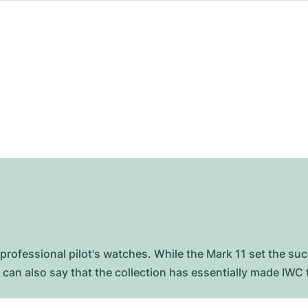
professional pilot's watches. While the Mark 11 set the su
can also say that the collection has essentially made IWC t