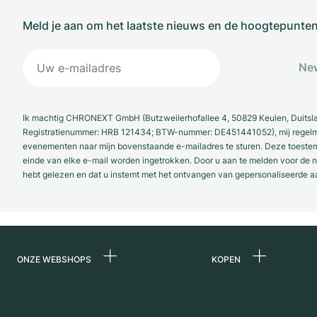
Meld je aan om het laatste nieuws en de hoogtepunte
New
Ik machtig CHRONEXT GmbH (Butzweilerhofallee 4, 50829 Keulen, Duitsl
Registratienummer: HRB 121434; BTW-nummer: DE451441052), mij regelmat
evenementen naar mijn bovenstaande e-mailadres te sturen. Deze toestemmi
einde van elke e-mail worden ingetrokken. Door u aan te melden voor de ni
hebt gelezen en dat u instemt met het ontvangen van gepersonaliseerde a
ONZE WEBSHOPS
KOPEN
Duitsland
Alle luxe horloges