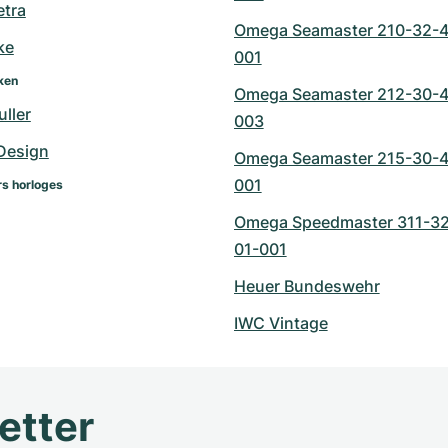
tra
Omega Seamaster 210-32-4
ke
001
ken
Omega Seamaster 212-30-4
ller
003
Design
Omega Seamaster 215-30-4
001
s horloges
Omega Speedmaster 311-3
01-001
Heuer Bundeswehr
IWC Vintage
etter