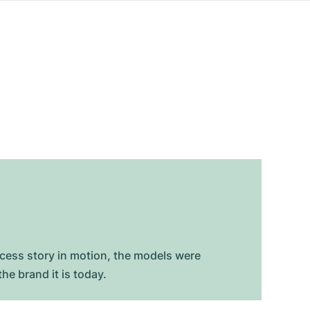
ccess story in motion, the models were
he brand it is today.