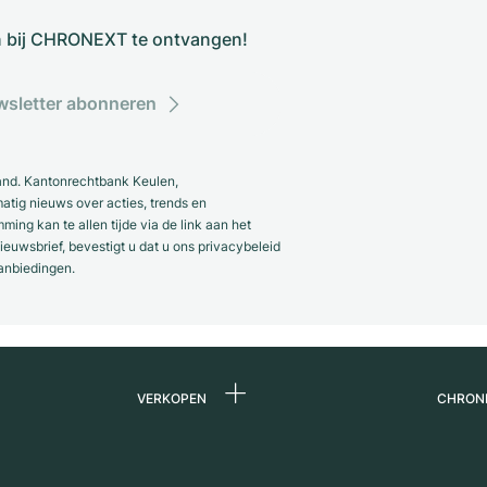
n bij CHRONEXT te ontvangen!
sletter abonneren
and. Kantonrechtbank Keulen,
ig nieuws over acties, trends en
ng kan te allen tijde via de link aan het
euwsbrief, bevestigt u dat u ons privacybeleid
anbiedingen.
VERKOPEN
CHRON
Horloge verkopen
Over 