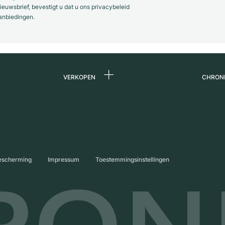
euwsbrief, bevestigt u dat u ons privacybeleid
anbiedingen.
VERKOPEN
CHRON
Horloge verkopen
Over 
ands
Commissie
Carriè
Directe verkoop
Press
s
Inruil
Magaz
escherming
Impressum
Toestemmingsinstellingen
Partn