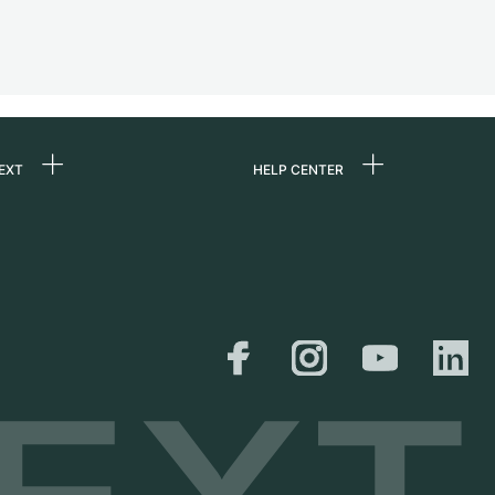
EXT
HELP CENTER
ons
FAQ
re
Service Center
Horloge persoonlijk
afhalen
ine
Verzending &
er
retourneren
Maattabel