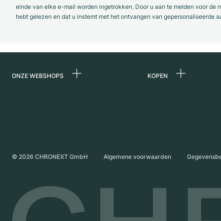
einde van elke e-mail worden ingetrokken. Door u aan te melden voor de ni
hebt gelezen en dat u instemt met het ontvangen van gepersonaliseerde a
ONZE WEBSHOPS
KOPEN
Duitsland
Alle luxe horloges
Nederland
Horloges tweedeh
Oostenrijk
Vintage horloges
Zwitserland
Independent Brand
©
2026
CHRONEXT GmbH
Algemene voorwaarden
Gegevensb
Frankrijk
Italië
Verenigd Koninkrijk
Internationale