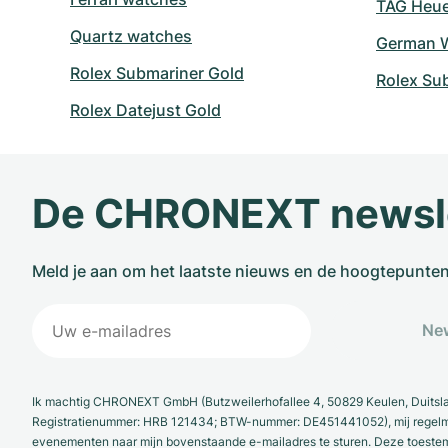
TAG Heuer
Quartz watches
German W
Rolex Submariner Gold
Rolex Su
Rolex Datejust Gold
De CHRONEXT newsl
Meld je aan om het laatste nieuws en de hoogtepunte
New
Ik machtig CHRONEXT GmbH (Butzweilerhofallee 4, 50829 Keulen, Duitsl
Registratienummer: HRB 121434; BTW-nummer: DE451441052), mij regelmat
evenementen naar mijn bovenstaande e-mailadres te sturen. Deze toestemmi