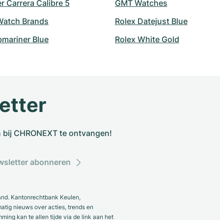
 Carrera Calibre 5
GMT Watches
atch Brands
Rolex Datejust Blue
bmariner Blue
Rolex White Gold
etter
n bij CHRONEXT te ontvangen!
sletter abonneren
and. Kantonrechtbank Keulen,
ig nieuws over acties, trends en
ng kan te allen tijde via de link aan het