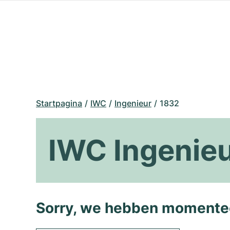
Startpagina
IWC
Ingenieur
1832
IWC Ingenie
Sorry, we hebben momentee