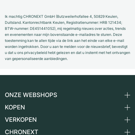
Ik machtig CHRONEXT GmbH (Butzweilerhofallee 4, 50829 Keulen,
Duitsland. Kantonrechtbank Keulen, Registratienummer: HRB 121434;
BTW-nummer: DE451441052), mij regelmatig nieuws over acties, trends
en evenementen naar mijn bovenstaande e-mailadres te sturen. Deze
toestemming kan te allen tijde via de link aan het einde van elke e-mail
worden ingetrokken. Door u aan te melden voor de nieuwsbrief, bevestigt
u dat u ons privacybeleid hebt gelezen en dat u instemt met het ontvangen
van gepersonaliseerde aanbiedingen.
ONZE WEBSHOPS
KOPEN
Duitsland
Nederland
VERKOPEN
Alle luxe horloges
Oostenrijk
Horloges tweedehands
CHRONEXT
Horloge verkopen
Zwitserland