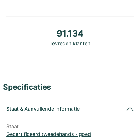
Dameshorloges
Dameshorloges
91.134
Tevreden klanten
Specificaties
Staat
&
Aanvullende informatie
Staat
Gecertificeerd tweedehands - goed