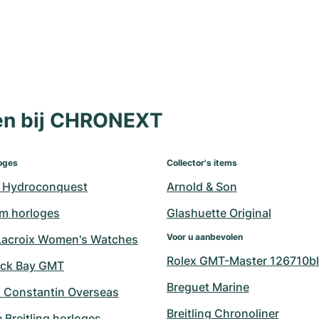
len bij CHRONEXT
oges
Collector's items
 Hydroconquest
Arnold & Son
m horloges
Glashuette Original
Voor u aanbevolen
Lacroix Women's Watches
Rolex GMT-Master 126710bl
ack Bay GMT
Breguet Marine
 Constantin Overseas
Breitling Chronoliner
 Breitling horloges