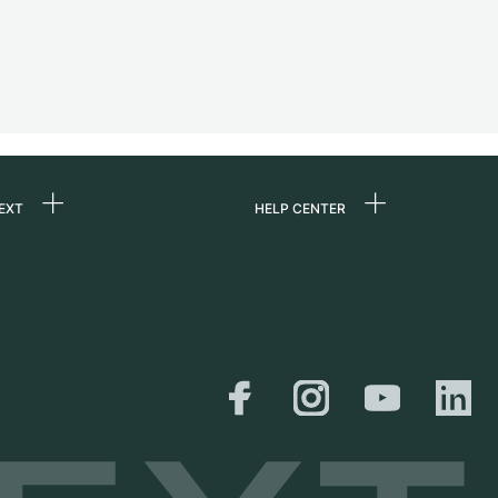
EXT
HELP CENTER
ons
FAQ
re
Service Center
Horloge persoonlijk
afhalen
ine
Verzending &
er
retourneren
Maattabel