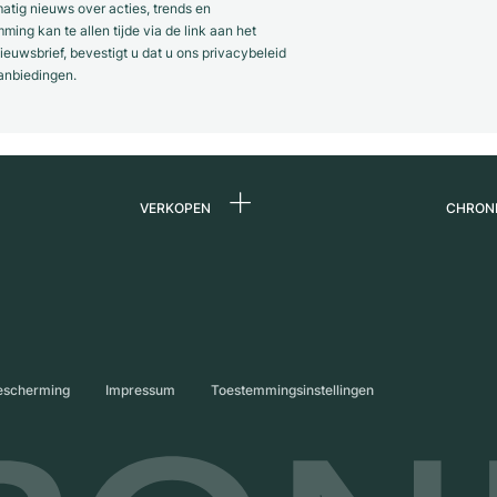
ig nieuws over acties, trends en
ng kan te allen tijde via de link aan het
euwsbrief, bevestigt u dat u ons privacybeleid
anbiedingen.
VERKOPEN
CHRON
Horloge verkopen
Over 
ands
Commissie
Carriè
Directe verkoop
Press
s
Inruil
Magaz
escherming
Impressum
Toestemmingsinstellingen
Partn