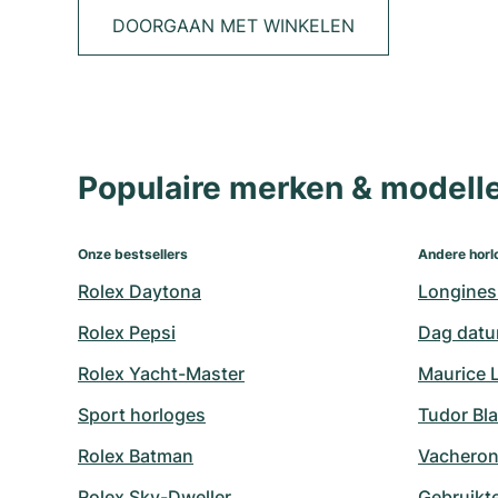
DOORGAAN MET WINKELEN
Populaire merken & model
Onze bestsellers
Andere horl
Rolex Daytona
Longines
Rolex Pepsi
Dag datu
Rolex Yacht-Master
Maurice 
Sport horloges
Tudor Bl
Rolex Batman
Vacheron
Rolex Sky-Dweller
Gebruikte