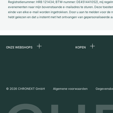
Registratienummer: HRB 121434; BTW-nummer: DE451441052), mij regelmat
evenementen naar mijn bovenstaande e-mailadres te sturen. Deze toestemmi
einde van elke e-mail worden ingetrokken. Door u aan te melden voor de ni
hebt gelezen en dat u instemt met het ontvangen van gepersonaliseerde a
ONZE WEBSHOPS
KOPEN
Duitsland
Alle luxe horloges
Nederland
Horloges tweedeh
Oostenrijk
Vintage horloges
Zwitserland
Independent Brand
©
2026
CHRONEXT GmbH
Algemene voorwaarden
Gegevensb
Frankrijk
Italië
Verenigd Koninkrijk