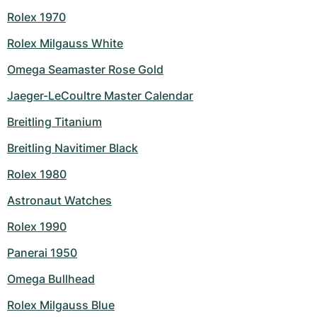
Rolex 1970
Milgauss
Dameshorloges
Ronde
Professional
Formula 1
Portofino
Spirit of Big Bang
Rolex Milgauss White
Oyster Perpetual
Rotonde
Bentley
Grand Carrera
Portugieser
King Power
Omega Seamaster Rose Gold
Yacht-Master
Crash
Transocean
Gebruikte horloges
Da Vinci
Gebruikte horloges
Jaeger-LeCoultre Master Calendar
Yacht-Master II
Pasha
Cockpit
Dameshorloges
Aquatimer
Breitling Titanium
Breitling Navitimer Black
Sea-Dweller
Tortue
Chronospace
Spitfire
Rolex 1980
Sky-Dweller
Baignoire
Super Avenger
GST
Astronaut Watches
Submariner
Ballon Blanc
Galactic
Vintage
Rolex 1990
Panerai 1950
Roadster
Montbrillant
Gebruikte horloges
Omega Bullhead
Gebruikte horloges
Gebruikte horloges
Rolex Milgauss Blue