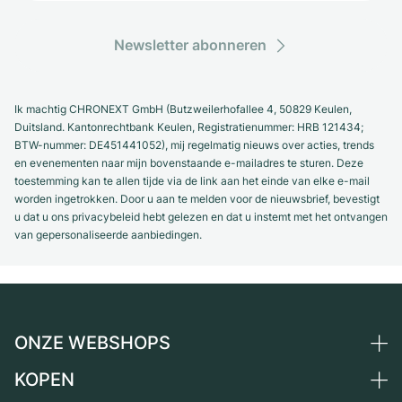
Newsletter abonneren
Ik machtig CHRONEXT GmbH (Butzweilerhofallee 4, 50829 Keulen,
Duitsland. Kantonrechtbank Keulen, Registratienummer: HRB 121434;
BTW-nummer: DE451441052), mij regelmatig nieuws over acties, trends
en evenementen naar mijn bovenstaande e-mailadres te sturen. Deze
toestemming kan te allen tijde via de link aan het einde van elke e-mail
worden ingetrokken. Door u aan te melden voor de nieuwsbrief, bevestigt
u dat u ons privacybeleid hebt gelezen en dat u instemt met het ontvangen
van gepersonaliseerde aanbiedingen.
ONZE WEBSHOPS
KOPEN
Duitsland