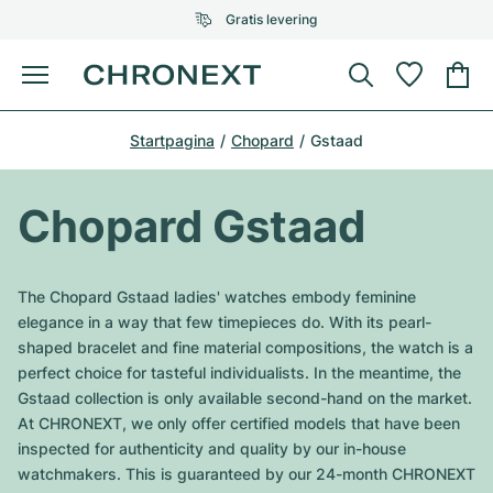
Gratis levering
Menu
Horloge kopen
Startpagina
Chopard
Gstaad
GESELECTEERDE MERKEN
GESELECTEERDE MERKEN
Rolex
Cartier
Horloges tweedehands
Chopard Gstaad
Omega
Tiffany
Horloge verkopen
Patek Philippe
Louis Vuitton
The Chopard Gstaad ladies' watches embody feminine
Alle Rolex modellen
elegance in a way that few timepieces do. With its pearl-
Juwelen
Audemars Piguet
Gebauer & Gebauer
shaped bracelet and fine material compositions, the watch is a
perfect choice for tasteful individualists. In the meantime, the
Top modellen
Alle Omega modellen
Nieuwe modellen
Cartier
Gstaad collection is only available second-hand on the market.
Van Cleef & Arpels
At CHRONEXT, we only offer certified models that have been
Top modellen
Alle Patek Philippe modellen
Breitling
Sale
Air-King
inspected for authenticity and quality by our in-house
Bvlgari
watchmakers. This is guaranteed by our 24-month CHRONEXT
Top modellen
Alle Audemars Piguet modellen