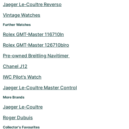
Jaeger Le-Coultre Reverso
Milgauss
Dameshorloges
Ronde
Professional
Formula 1
Portofino
Spirit of Big Bang
Vintage Watches
Oyster Perpetual
Rotonde
Bentley
Grand Carrera
Portugieser
King Power
Further Watches
Rolex GMT-Master 116710ln
Yacht-Master
Crash
Transocean
Gebruikte horloges
Da Vinci
Gebruikte horloges
Rolex GMT-Master 126710blro
Yacht-Master II
Pasha
Cockpit
Dameshorloges
Aquatimer
Pre-owned Breitling Navitimer 
Sea-Dweller
Tortue
Chronospace
Spitfire
Chanel J12
Sky-Dweller
Baignoire
Super Avenger
GST
IWC Pilot's Watch
Jaeger Le-Coultre Master Control
Submariner
Ballon Blanc
Galactic
Vintage
More Brands
Roadster
Montbrillant
Gebruikte horloges
Jaeger Le-Coultre
Gebruikte horloges
Gebruikte horloges
Roger Dubuis
Collector's Favourites