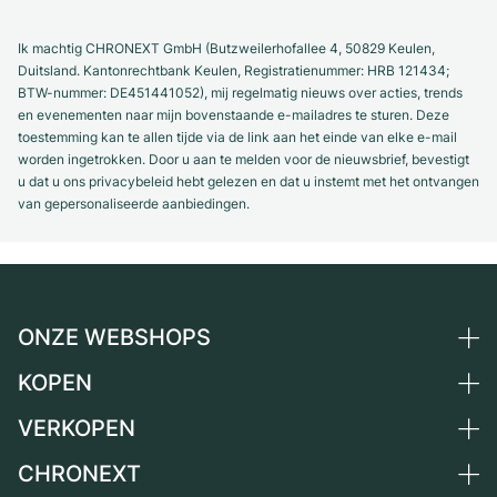
Ik machtig CHRONEXT GmbH (Butzweilerhofallee 4, 50829 Keulen,
Duitsland. Kantonrechtbank Keulen, Registratienummer: HRB 121434;
BTW-nummer: DE451441052), mij regelmatig nieuws over acties, trends
en evenementen naar mijn bovenstaande e-mailadres te sturen. Deze
toestemming kan te allen tijde via de link aan het einde van elke e-mail
worden ingetrokken. Door u aan te melden voor de nieuwsbrief, bevestigt
u dat u ons privacybeleid hebt gelezen en dat u instemt met het ontvangen
van gepersonaliseerde aanbiedingen.
ONZE WEBSHOPS
KOPEN
Duitsland
Nederland
VERKOPEN
Alle luxe horloges
Oostenrijk
Horloges tweedehands
CHRONEXT
Horloge verkopen
Zwitserland
Vintage horloges