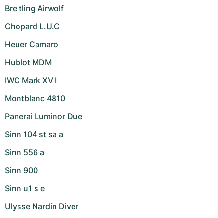
Breitling Airwolf
Chopard L.U.C
Heuer Camaro
Hublot MDM
IWC Mark XVII
Montblanc 4810
Panerai Luminor Due
Sinn 104 st sa a
Sinn 556 a
Sinn 900
Sinn u1 s e
Ulysse Nardin Diver