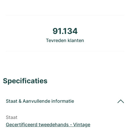
Dameshorloges
Dameshorloges
91.134
Tevreden klanten
Specificaties
Staat
&
Aanvullende informatie
Staat
Gecertificeerd tweedehands - Vintage