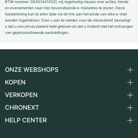
BTW-nummer: DE451441052), mij regelmatig nieuws over acties, trends
en evenementen naar mijn bovenstaande e-mailadres te sturen. Deze
toestemming kan te allen tijde via de link aan het einde van elke e-mail
worden ingetrokken. Door u aan te melden voor de nieuwsbrief, bevestigt
u dat u ons privacybeleid hebt gelezen en dat u instemt met het ontvangen
van gepersonaliseerde aanbiedingen.
ONZE WEBSHOPS
KOPEN
Duitsland
Nederland
VERKOPEN
Alle luxe horloges
Oostenrijk
Horloges tweedehands
CHRONEXT
Horloge verkopen
Zwitserland
Vintage horloges
Commissie
HELP CENTER
Over ons
Frankrijk
Independent Brands
Directe verkoop
Carrière
Italië
FAQ
Inruil