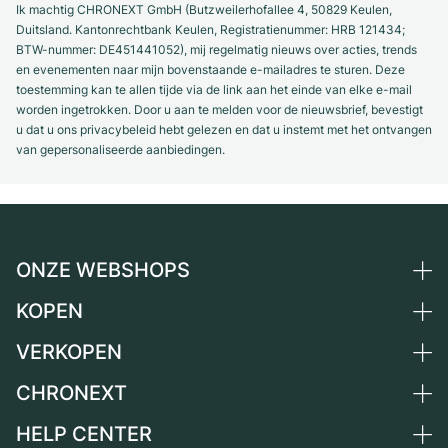
Ik machtig CHRONEXT GmbH (Butzweilerhofallee 4, 50829 Keulen,
Duitsland. Kantonrechtbank Keulen, Registratienummer: HRB 121434;
BTW-nummer: DE451441052), mij regelmatig nieuws over acties, trends
en evenementen naar mijn bovenstaande e-mailadres te sturen. Deze
toestemming kan te allen tijde via de link aan het einde van elke e-mail
worden ingetrokken. Door u aan te melden voor de nieuwsbrief, bevestigt
u dat u ons privacybeleid hebt gelezen en dat u instemt met het ontvangen
van gepersonaliseerde aanbiedingen.
ONZE WEBSHOPS
KOPEN
Duitsland
Nederland
VERKOPEN
Alle luxe horloges
Oostenrijk
Horloges tweedehands
CHRONEXT
Horloge verkopen
Zwitserland
Vintage horloges
Commissie
HELP CENTER
Over ons
Frankrijk
Independent Brands