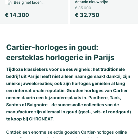
Actuele nieuwprijs
:
Bezig met laden...
€ 35.600
Milgauss
Dameshorloges
Ronde
Professional
Formula 1
Portofino
Spirit of Big Bang
€ 14.300
€ 32.750
Oyster Perpetual
Rotonde
Bentley
Grand Carrera
Portugieser
King Power
Yacht-Master
Crash
Transocean
Gebruikte horloges
Da Vinci
Gebruikte horloges
Cartier-horloges in goud:
Yacht-Master II
Pasha
Cockpit
Dameshorloges
Aquatimer
eersteklas horlogerie in Parijs
Sea-Dweller
Tortue
Chronospace
Spitfire
Tijdloze klassiekers voor de eeuwigheid: het traditionele
bedrijf uit Parijs heeft niet alleen naam gemaakt dankzij zijn
Sky-Dweller
Baignoire
Super Avenger
GST
unieke juweelcreaties; ook zijn horloges genieten al lang
een internationale reputatie. Gouden horloges van Cartier
Submariner
Ballon Blanc
Galactic
Vintage
nemen daarin een bijzondere plaats in.
Panthère
,
Tank
,
Santos
of
Baignoire
- de succesvolle collecties van de
Roadster
Montbrillant
Gebruikte horloges
manufacture zijn allemaal in goud (geel-, wit- of roodgoud)
te koop bij CHRONEXT.
Gebruikte horloges
Gebruikte horloges
Ontdek een enorme selectie gouden Cartier-horloges online