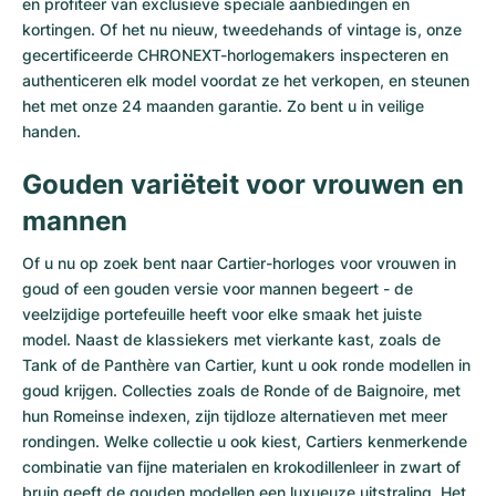
en profiteer van exclusieve speciale aanbiedingen en
Dameshorloges
Dameshorloges
kortingen. Of het nu nieuw, tweedehands of vintage is, onze
gecertificeerde CHRONEXT-horlogemakers inspecteren en
authenticeren elk model voordat ze het verkopen, en steunen
het met onze 24 maanden garantie. Zo bent u in veilige
handen.
Gouden variëteit voor vrouwen en
mannen
Of u nu op zoek bent naar
Cartier-horloges
voor vrouwen in
goud of een gouden versie voor mannen begeert - de
veelzijdige portefeuille heeft voor elke smaak het juiste
model. Naast de klassiekers met vierkante kast, zoals de
Tank of de Panthère van Cartier, kunt u ook ronde modellen in
goud krijgen. Collecties zoals de
Ronde
of de Baignoire, met
hun Romeinse indexen, zijn tijdloze alternatieven met meer
rondingen. Welke collectie u ook kiest, Cartiers kenmerkende
combinatie van fijne materialen en krokodillenleer in zwart of
bruin geeft de gouden modellen een luxueuze uitstraling. Het