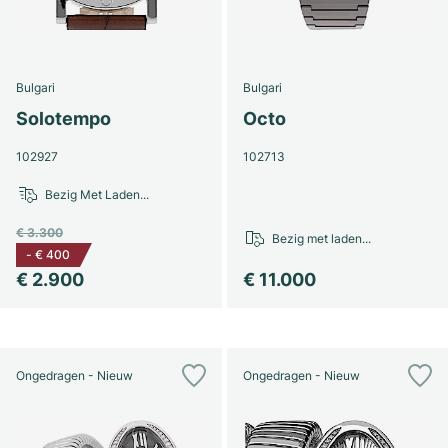
Dameshorloges
Dameshorloges
Bulgari
Bulgari
Solotempo
Octo
102927
102713
Bezig Met Laden...
€ 3.300
Bezig met laden...
-
€ 400
€ 2.900
€ 11.000
Ongedragen - Nieuw
Ongedragen - Nieuw