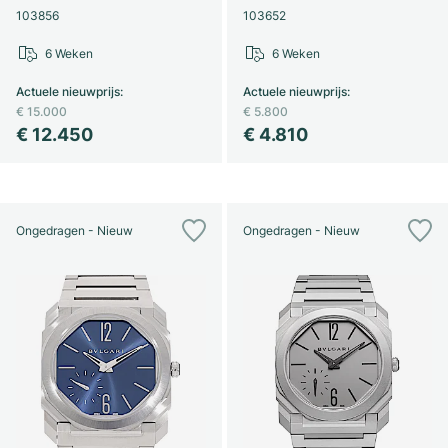
103856
103652
6 Weken
6 Weken
Actuele nieuwprijs
:
Actuele nieuwprijs
:
€ 15.000
€ 5.800
€ 12.450
€ 4.810
Ongedragen - Nieuw
Ongedragen - Nieuw