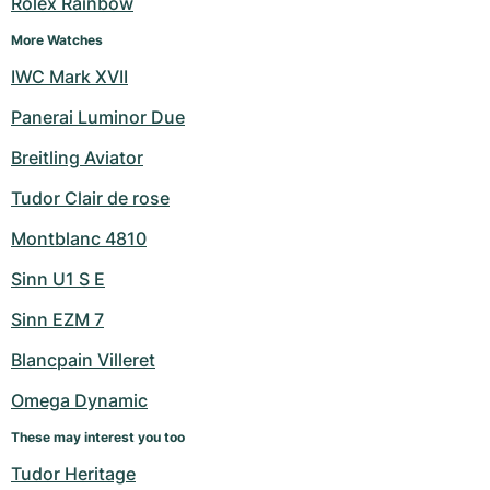
Rolex Rainbow
More Watches
IWC Mark XVII
Panerai Luminor Due
Breitling Aviator
Tudor Clair de rose
Montblanc 4810
Sinn U1 S E
Sinn EZM 7
Blancpain Villeret
Omega Dynamic
These may interest you too
Tudor Heritage