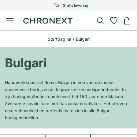
Gratis levering
Menu
Horloge kopen
Startpagina
Bulgari
GESELECTEERDE MERKEN
GESELECTEERDE MERKEN
Rolex
Cartier
Horloges tweedehands
Bulgari
Omega
Tiffany
Horloge verkopen
Patek Philippe
Louis Vuitton
Handwerkkunst uit Rome: Bulgari is een van de meest
Alle Rolex modellen
succesvolle bedrijven in de juwelen- en horloge-industrie. In
Juwelen
Audemars Piguet
Gebauer & Gebauer
zijn horlogecollecties combineert het 150 jaar oude Maison
Zwitserse savoir-faire met Italiaanse creativiteit. Het streven
Top modellen
Alle Omega modellen
Nieuwe modellen
Cartier
naar schoonheid en perfectie is te zien in alle Bulgari-
Van Cleef & Arpels
horlogemodellen.
Top modellen
Alle Patek Philippe modellen
Breitling
Sale
Air-King
Bvlgari
Top modellen
Alle Audemars Piguet modellen