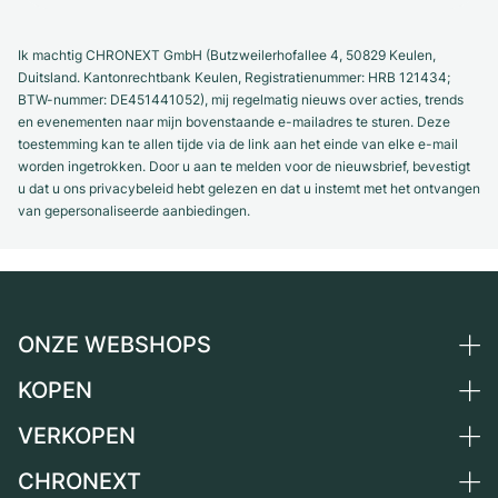
Ik machtig CHRONEXT GmbH (Butzweilerhofallee 4, 50829 Keulen,
Duitsland. Kantonrechtbank Keulen, Registratienummer: HRB 121434;
BTW-nummer: DE451441052), mij regelmatig nieuws over acties, trends
en evenementen naar mijn bovenstaande e-mailadres te sturen. Deze
toestemming kan te allen tijde via de link aan het einde van elke e-mail
worden ingetrokken. Door u aan te melden voor de nieuwsbrief, bevestigt
u dat u ons privacybeleid hebt gelezen en dat u instemt met het ontvangen
van gepersonaliseerde aanbiedingen.
ONZE WEBSHOPS
KOPEN
Duitsland
Nederland
VERKOPEN
Alle luxe horloges
Oostenrijk
Horloges tweedehands
CHRONEXT
Horloge verkopen
Zwitserland