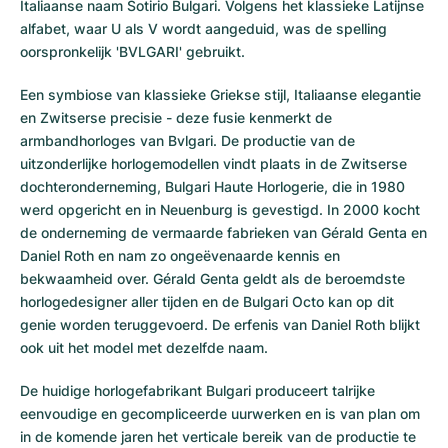
Italiaanse naam Sotirio Bulgari. Volgens het klassieke Latijnse
alfabet, waar U als V wordt aangeduid, was de spelling
oorspronkelijk 'BVLGARI' gebruikt.
Een symbiose van klassieke Griekse stijl, Italiaanse elegantie
en Zwitserse precisie - deze fusie kenmerkt de
armbandhorloges van Bvlgari. De productie van de
uitzonderlijke horlogemodellen vindt plaats in de Zwitserse
dochteronderneming, Bulgari Haute Horlogerie, die in 1980
werd opgericht en in Neuenburg is gevestigd. In 2000 kocht
de onderneming de vermaarde fabrieken van Gérald Genta en
Daniel Roth en nam zo ongeëvenaarde kennis en
bekwaamheid over. Gérald Genta geldt als de beroemdste
horlogedesigner aller tijden en de Bulgari Octo kan op dit
genie worden teruggevoerd. De erfenis van Daniel Roth blijkt
ook uit het model met dezelfde naam.
De huidige horlogefabrikant Bulgari produceert talrijke
eenvoudige en gecompliceerde uurwerken en is van plan om
in de komende jaren het verticale bereik van de productie te