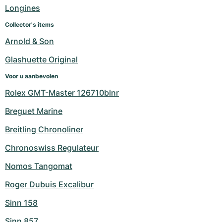
Dameshorloges
Dameshorloges
Longines
Collector's items
Arnold & Son
Glashuette Original
Voor u aanbevolen
Rolex GMT-Master 126710blnr
Breguet Marine
Breitling Chronoliner
Chronoswiss Regulateur
Nomos Tangomat
Roger Dubuis Excalibur
Sinn 158
Sinn 857