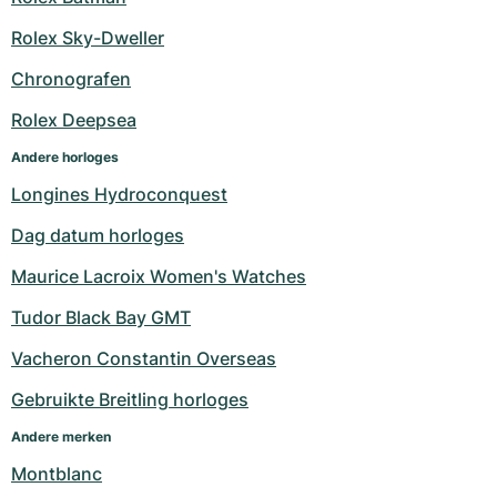
Milgauss
Dameshorloges
Ronde
Professional
Formula 1
Portofino
Spirit of Big Bang
Rolex Sky-Dweller
Chronografen
Oyster Perpetual
Rotonde
Bentley
Grand Carrera
Portugieser
King Power
Rolex Deepsea
Yacht-Master
Crash
Transocean
Gebruikte horloges
Da Vinci
Gebruikte horloges
Andere horloges
Yacht-Master II
Pasha
Cockpit
Dameshorloges
Aquatimer
Longines Hydroconquest
Dag datum horloges
Sea-Dweller
Tortue
Chronospace
Spitfire
Maurice Lacroix Women's Watches
Sky-Dweller
Baignoire
Super Avenger
GST
Tudor Black Bay GMT
Submariner
Ballon Blanc
Galactic
Vintage
Vacheron Constantin Overseas
Roadster
Montbrillant
Gebruikte horloges
Gebruikte Breitling horloges
Andere merken
Gebruikte horloges
Gebruikte horloges
Montblanc