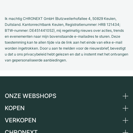
Ik machtig CHRONEXT GmbH (Butzweilerhofallee 4, 50829 Keulen,
Duitsland. Kantonrechtbank Keulen, Registratienummer: HRB 121434;
BTW-nummer: DE451441052), mij regelmatig nieuws over acties, trends
en evenementen naar mijn bovenstaande e-mailadres te sturen. Deze
toestemming kan te allen tijde via de link aan het einde van elke e-mail
worden ingetrokken. Door u aan te melden voor de nieuwsbrief, bevestigt
u dat u ons privacybeleid hebt gelezen en dat u instemt met het ontvangen
van gepersonaliseerde aanbiedingen.
ONZE WEBSHOPS
KOPEN
Duitsland
Nederland
VERKOPEN
Alle luxe horloges
Oostenrijk
Horloges tweedehands
CHRONEXT
Horloge verkopen