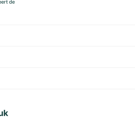
ert de
uk