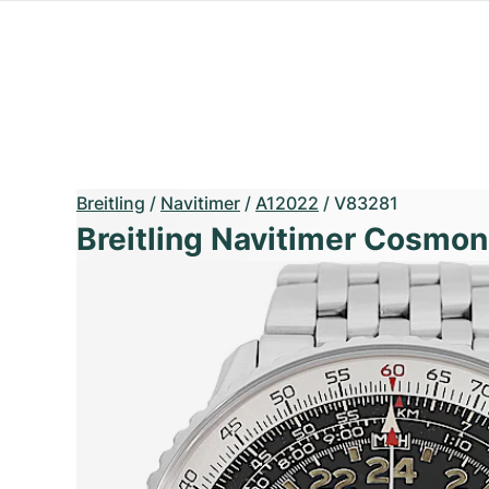
Breitling
/
Navitimer
/
A12022
/
V83281
Breitling Navitimer Cosmo