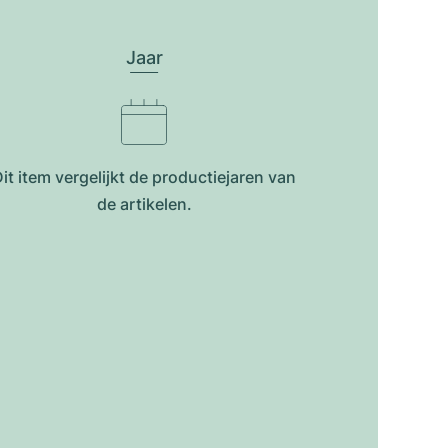
Jaar
it item vergelijkt de productiejar​en van
de artikelen.