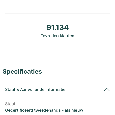
Dameshorloges
Dameshorloges
91.134
Tevreden klanten
Specificaties
Staat
&
Aanvullende informatie
Staat
Gecertificeerd tweedehands - als nieuw