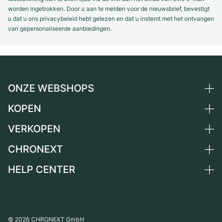
worden ingetrokken. Door u aan te melden voor de nieuwsbrief, bevestigt
u dat u ons privacybeleid hebt gelezen en dat u instemt met het ontvangen
van gepersonaliseerde aanbiedingen.
ONZE WEBSHOPS
KOPEN
Duitsland
Nederland
VERKOPEN
Alle luxe horloges
Oostenrijk
Horloges tweedehands
CHRONEXT
Horloge verkopen
Zwitserland
Vintage horloges
Commissie
HELP CENTER
Over ons
Frankrijk
Independent Brands
Directe verkoop
Carrière
Italië
FAQ
Inruil
Press
Verenigd Koninkrijk
Service Center
Magazine
Internationale
Horloge persoonlijk afhalen
©
2026
CHRONEXT GmbH