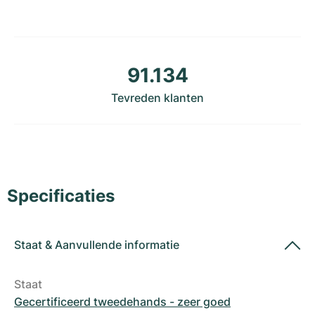
Dameshorloges
Dameshorloges
91.134
Tevreden klanten
Specificaties
Staat
&
Aanvullende informatie
Staat
Gecertificeerd tweedehands - zeer goed