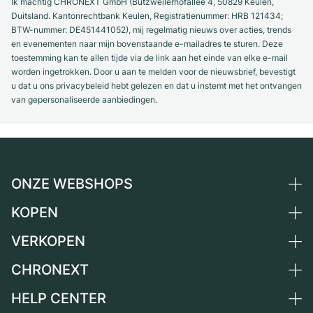
Ik machtig CHRONEXT GmbH (Butzweilerhofallee 4, 50829 Keulen,
Duitsland. Kantonrechtbank Keulen, Registratienummer: HRB 121434;
BTW-nummer: DE451441052), mij regelmatig nieuws over acties, trends
en evenementen naar mijn bovenstaande e-mailadres te sturen. Deze
toestemming kan te allen tijde via de link aan het einde van elke e-mail
worden ingetrokken. Door u aan te melden voor de nieuwsbrief, bevestigt
u dat u ons privacybeleid hebt gelezen en dat u instemt met het ontvangen
van gepersonaliseerde aanbiedingen.
ONZE WEBSHOPS
KOPEN
Duitsland
Nederland
VERKOPEN
Alle luxe horloges
Oostenrijk
Horloges tweedehands
CHRONEXT
Horloge verkopen
Zwitserland
Vintage horloges
Commissie
HELP CENTER
Over ons
Frankrijk
Independent Brands
Directe verkoop