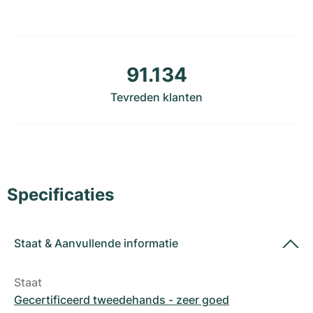
Dameshorloges
Dameshorloges
91.134
Tevreden klanten
Specificaties
Staat
&
Aanvullende informatie
Staat
Gecertificeerd tweedehands - zeer goed