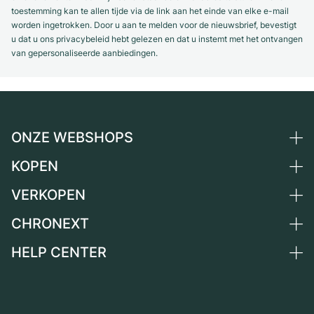
toestemming kan te allen tijde via de link aan het einde van elke e-mail
worden ingetrokken. Door u aan te melden voor de nieuwsbrief, bevestigt
u dat u ons privacybeleid hebt gelezen en dat u instemt met het ontvangen
van gepersonaliseerde aanbiedingen.
ONZE WEBSHOPS
KOPEN
Duitsland
Nederland
VERKOPEN
Alle luxe horloges
Oostenrijk
Horloges tweedehands
CHRONEXT
Horloge verkopen
Zwitserland
Vintage horloges
Commissie
HELP CENTER
Over ons
Frankrijk
Independent Brands
Directe verkoop
Carrière
Italië
FAQ
Inruil
Press
Verenigd Koninkrijk
Service Center