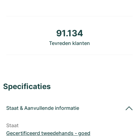
Dameshorloges
Dameshorloges
91.134
Tevreden klanten
Specificaties
Staat
&
Aanvullende informatie
Staat
Gecertificeerd tweedehands - goed